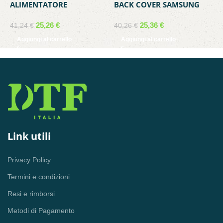
ALIMENTATORE
BACK COVER SAMSUNG
B
UNIVERSALE PER
SERVICE PACK GALAXY S21
F
NOTEBOOK E
5G PHANTOM WHITE
V
25,26
€
25,36
€
41,24
€
40,26
€
3
SMARTPHONE VULTECH
GH82-24520C
Aggiungi al carrello
Aggiungi al carrello
AU-67WTC AUTOSETTANTE
CON CONNETTORE TYPE-C
TECNOLOGIA GAN E
FUNZIONE PPS
Link utili
Privacy Policy
Termini e condizioni
Resi e rimborsi
Metodi di Pagamento