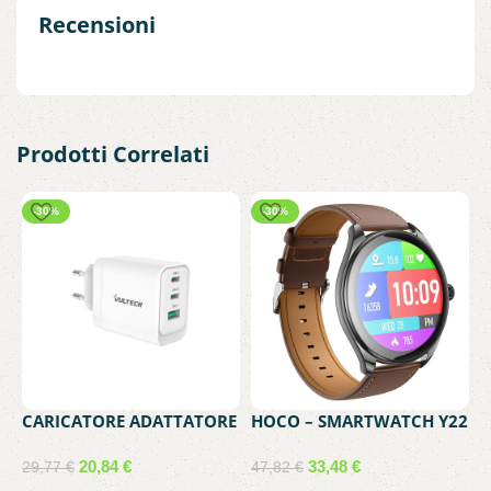
Recensioni
Prodotti Correlati
-30%
-30%
CARICATORE ADATTATORE
HOCO – SMARTWATCH Y22
H
UNIVERSALE VULTECH
AMOLED CON FUNZIONE
A
CC65-2C1A 2 PORTE TYPE-
CHIAMATA – BLACK
C
20,84
€
33,48
€
29,77
€
47,82
€
4
C 1 PORTA USB PD65 GAN