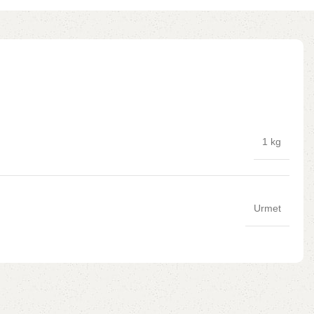
1 kg
Urmet