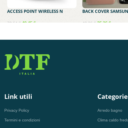
ACCESS POINT WIRELESS N
BACK COVER SAMSUN
300MBPS TP-LINK OMADA
PACK GALAXY S21 5
EAP115
PINK GH82-24520D
49,45
€
25,36
€
70,64
€
40,26
€
Aggiungi al carrello
Aggiungi al carrello
Link utili
Categorie
Privacy Policy
Arredo bagno
Termini e condizioni
Clima caldo fred