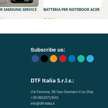
R SAMSUNG SERVICE
BATTERIA PER NOTEBOOK ACER
XY S21 5G PHANTOM
COMPATIBILE CON AS16A5K-
2-24520C
4S1P – ACER ASPIRE E 15 17
36
€
29,28
€
carrello
Aggiungi al carrello
Subscribe us:
DTF Italia S.r.l.s.:
Via Ferrovia, 58 San Gennaro V.no (Na)
+39 08119713541
info@dtf-italia.it