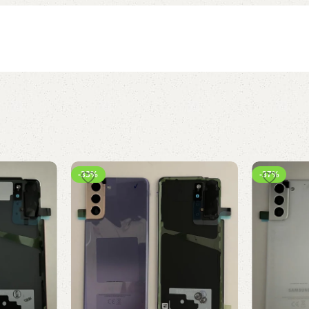
-33%
-37%