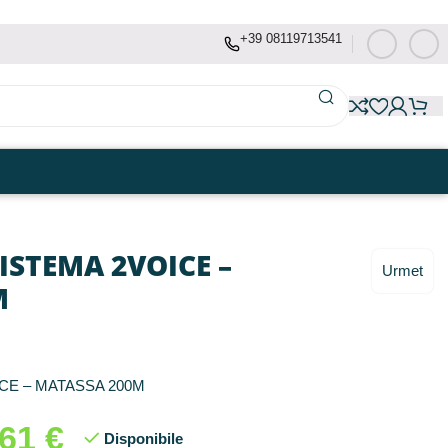
+39 08119713541
ISTEMA 2VOICE –
Urmet
M
CE – MATASSA 200M
,61
€
Disponibile