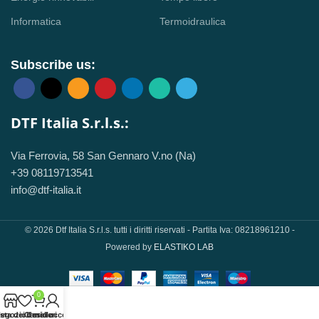
Informatica
Termoidraulica
Subscribe us:
DTF Italia S.r.l.s.:
Via Ferrovia, 58 San Gennaro V.no (Na)
+39 08119713541
info@dtf-italia.it
© 2026 Dtf Italia S.r.l.s. tutti i diritti riservati - Partita Iva: 08218961210 -
Powered by
ELASTIKO LAB
0
sta dei desideri
egozio
Carrello
Il mio account