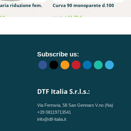
ria riduzione fem.
Curva 90 monoparete d.100
.100 acciaio inox
acciaio inox aisi 304
50
€
11,70
€
16,71
€
carrello
Aggiungi al carrello
Subscribe us:
DTF Italia S.r.l.s.:
Via Ferrovia, 58 San Gennaro V.no (Na)
+39 08119713541
info@dtf-italia.it