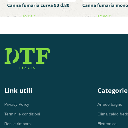
Canna fumaria curva 90 d.80
Canna fumaria mono
acciaio inox 304
d.100 in acciaio inox 
mm 1000
10,64
€
15,09
€
15,20
€
21,56
€
Aggiungi al carrello
Aggiungi al carrello
Link utili
Categorie
Privacy Policy
Arredo bagno
Termini e condizioni
Clima caldo fred
Resi e rimborsi
Elettronica