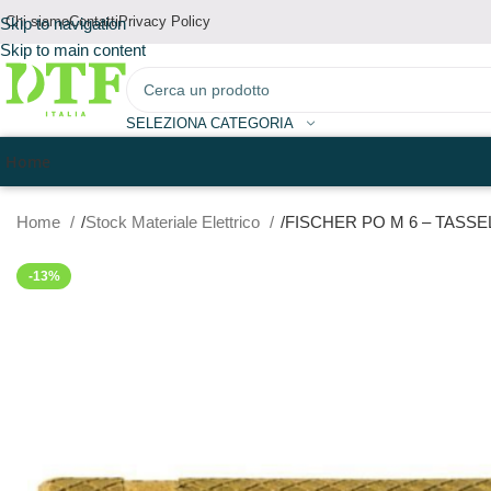
Chi siamo
Contatti
Privacy Policy
Skip to navigation
Skip to main content
SELEZIONA CATEGORIA
Home
Home
Stock Materiale Elettrico
FISCHER PO M 6 – TASSEL
-13%