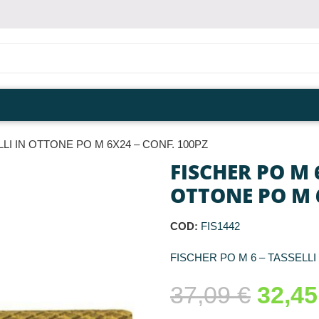
LI IN OTTONE PO M 6X24 – CONF. 100PZ
FISCHER PO M 6
OTTONE PO M 6
COD:
FIS1442
FISCHER PO M 6 – TASSELLI
37,09
€
32,4