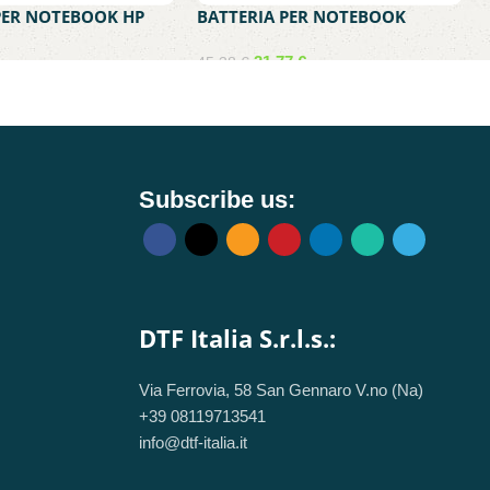
PER NOTEBOOK HP
BATTERIA PER NOTEBOOK
LE CON ZZ08 – HP
LENOVO COMPATIBILE CON
510S 4511S 4515S
42T4795 – LENOVO THINKPAD
31,77
€
45,38
€
0S
T410 T420 T510 T520 W510
EDGE 14 15 E525
Subscribe us:
DTF Italia S.r.l.s.:
Via Ferrovia, 58 San Gennaro V.no (Na)
+39 08119713541
info@dtf-italia.it