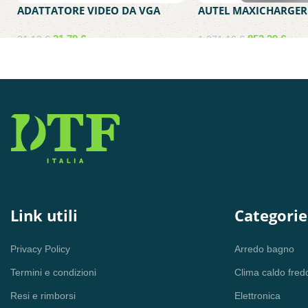
ADATTATORE VIDEO DA VGA
AUTEL MAXICHARGER
FEMMINA A USB-C MASCHIO
WALLBOX MONOFASE
MEDIACOM MD-C307
CON PRESA TIPO 2
21,79
€
852,29
€
31,13
€
1.071,16
€
Link utili
Categorie
Privacy Policy
Arredo bagno
Termini e condizioni
Clima caldo fred
Resi e rimborsi
Elettronica