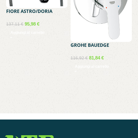
FIORE ASTRO/DORIA
GRUPPO VASCA
95,98
€
137,11
€
Aggiungi al carrello
GROHE BAUEDGE
MISCELATORE INCASSO
DOCCIA
81,84
€
116,92
€
Aggiungi al carrello
G
L
4
9